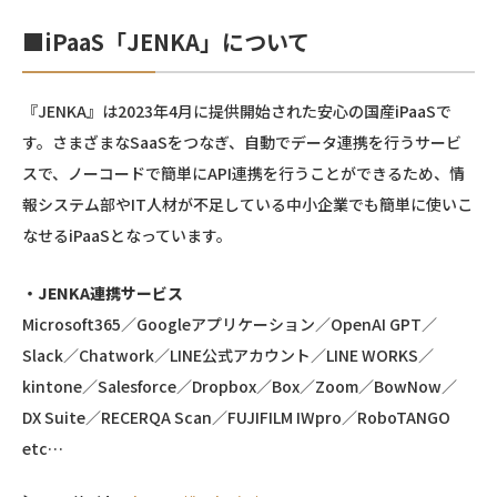
■iPaaS「JENKA」について
『JENKA』は2023年4月に提供開始された安心の国産iPaaSで
す。さまざまなSaaSをつなぎ、自動でデータ連携を行うサービ
スで、ノーコードで簡単にAPI連携を行うことができるため、情
報システム部やIT人材が不足している中小企業でも簡単に使いこ
なせるiPaaSとなっています。
・JENKA連携サービス
Microsoft365／Googleアプリケーション／OpenAI GPT／
Slack／Chatwork／LINE公式アカウント／LINE WORKS／
kintone／Salesforce／Dropbox／Box／Zoom／BowNow／
DX Suite／RECERQA Scan／FUJIFILM IWpro／RoboTANGO
etc…